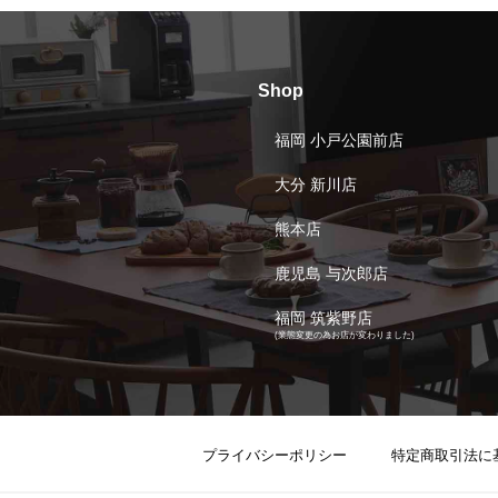
Shop
福岡 小戸公園前店
大分 新川店
熊本店
鹿児島 与次郎店
福岡 筑紫野店
(業態変更の為お店が変わりました)
プライバシーポリシー
特定商取引法に