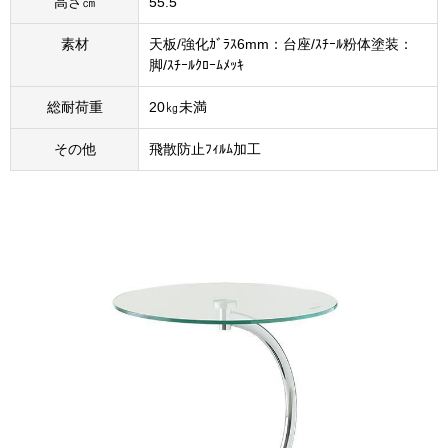
高さ㎝
55.5
素材
天板/強化ｶﾞﾗｽ6mm：台座/ｽﾁｰﾙ粉体塗装：
脚/ｽﾁｰﾙｸﾛｰﾑﾒｯｷ
総耐荷重
20㎏未満
その他
飛散防止ﾌｨﾙﾑ加工