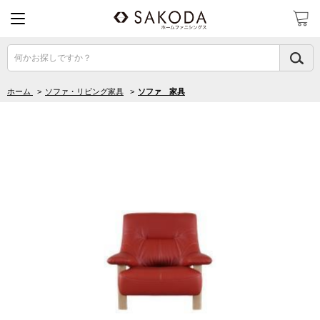
何かお探しですか？
ホーム
>
ソファ・リビング家具
>
ソファ 家具