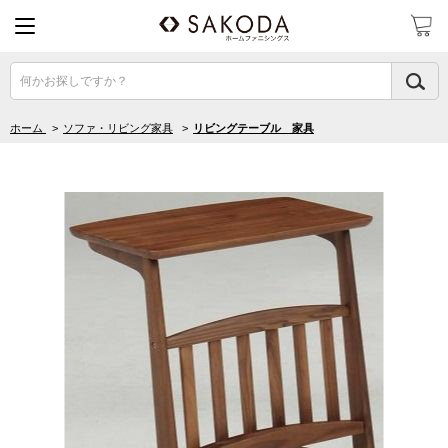
何かお探しですか？
ホーム
>
ソファ・リビング家具
>
リビングテーブル 家具