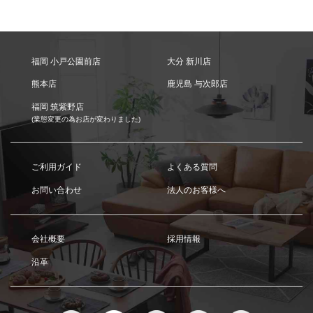
福岡 小戸公園前店
大分 新川店
熊本店
鹿児島 与次郎店
福岡 筑紫野店
(業態変更の為お店が変わりました)
ご利用ガイド
よくある質問
お問い合わせ
法人のお客様へ
会社概要
採用情報
沿革