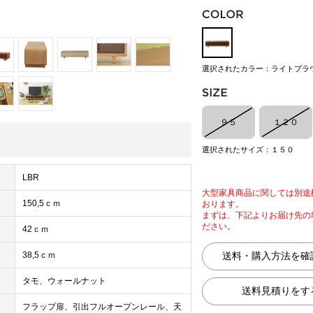
選択されたカラー：ライトブラ
９５
１２０
選択されたサイズ：１５０
LBR
大型家具商品に関しては別途
150,5ｃｍ
おります。
まずは、下記よりお届け先の
ださい。
42ｃｍ
38,5ｃｍ
タモ、ウォールナット
フラップ扉、引出フルオープンレール、天