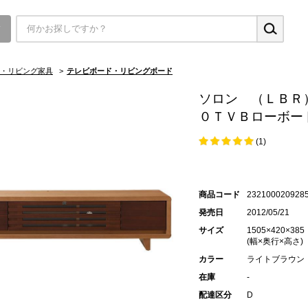
▼
・リビング家具
>
テレビボード・リビングボード
ソロン （ＬＢＲ
０ＴＶＢローボー
(1)
商品コード
232100020928
発売日
2012/05/21
サイズ
1505×420×385
(幅×奥行×高さ)
カラー
ライトブラウン
在庫
-
配達区分
D