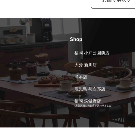
Shop
福岡 小戸公園前店
大分 新川店
熊本店
鹿児島 与次郎店
福岡 筑紫野店
(業態変更の為お店が変わりました)