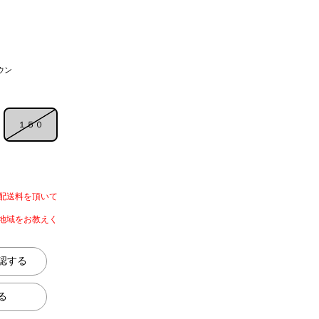
ウン
１５０
配送料を頂いて
地域をお教えく