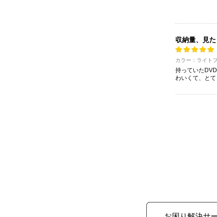
収納量、見た
カラー：ライトブ
持っていたDV
わいくて、とて
お困り解決サ