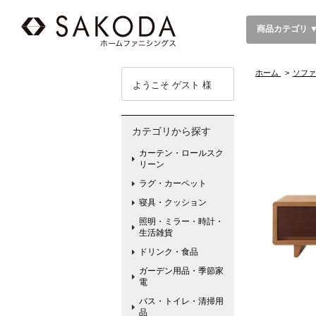
商品カテゴリ 
ホーム
>
ソファ
ようこそ ゲスト 様
カテゴリから探す
カーテン・ロールスク
リーン
ラグ・カーペット
寝具・クッション
照明・ミラー・時計・
生活雑貨
ドリンク・食品
ガーデン用品・季節家
電
バス・トイレ・清掃用
品