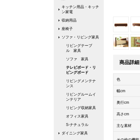
キッチン用品・キッチ
ン家電
収納用品
座椅子
ソファ・リビング家具
リビングテーブ
ル 家具
ソファ 家具
商品詳細
テレビボード・リ
ビングボード
色
リビングメンテナ
ンス
幅cm
リビングルームイ
ンテリア
奥行cm
リビング収納家具
高さcm
オフィス家具
S-ナチュラル
主な素材
ダイニング家具
その他の機能