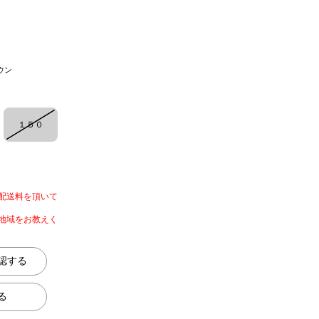
ウン
１５０
配送料を頂いて
地域をお教えく