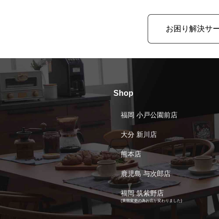
お困り解決サ
Shop
福岡 小戸公園前店
大分 新川店
熊本店
鹿児島 与次郎店
福岡 筑紫野店
(業態変更の為お店が変わりました)