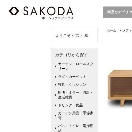
商品カテゴリ 
ホーム
>
ソファ
ようこそ ゲスト 様
カテゴリから探す
カーテン・ロールスク
リーン
ラグ・カーペット
寝具・クッション
照明・ミラー・時計・
生活雑貨
ドリンク・食品
ガーデン用品・季節家
電
バス・トイレ・清掃用
品