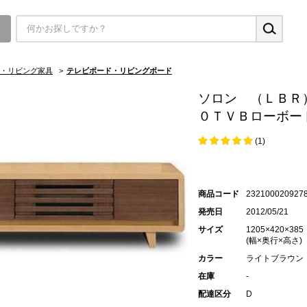
▼
・リビング家具
>
テレビボード・リビングボード
ソロン （ＬＢＲ
０ＴＶＢローボー
(1)
商品コード
232100020927
発売日
2012/05/21
サイズ
1205×420×385
(幅×奥行×高さ)
カラー
ライトブラウン
在庫
-
配達区分
D