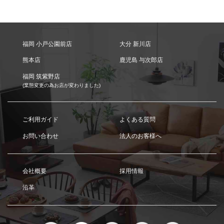
福岡 小戸公園前店
大分 新川店
熊本店
鹿児島 与次郎店
福岡 筑紫野店
(業態変更の為お店が変わりました)
ご利用ガイド
よくある質問
お問い合わせ
法人のお客様へ
会社概要
採用情報
沿革