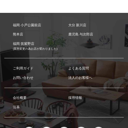
福岡 小戸公園前店
大分 新川店
熊本店
鹿児島 与次郎店
福岡 筑紫野店
(業態変更の為お店が変わりました)
ご利用ガイド
よくある質問
お問い合わせ
法人のお客様へ
会社概要
採用情報
沿革