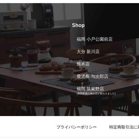
Shop
福岡 小戸公園前店
大分 新川店
熊本店
鹿児島 与次郎店
福岡 筑紫野店
(業態変更の為お店が変わりました)
プライバシーポリシー
特定商取引法に