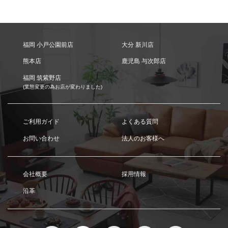
福岡 小戸公園前店
大分 新川店
熊本店
鹿児島 与次郎店
福岡 筑紫野店
(業態変更の為お店が変わりました)
ご利用ガイド
よくある質問
お問い合わせ
法人のお客様へ
会社概要
採用情報
沿革