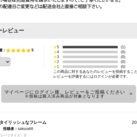
ーレビュー
★
5
(1)
価：
5
★
4
(0)
1
★
3
(0)
★
2
(0)
★
1
(0)
この商品に対するあなたのレビューを投稿するこ
レビューを評価するには
ログイン
が必要です。
マイページにログイン後、レビューをご投稿ください
※投稿は購入済み商品が対象となります
タイリッシュなフレーム
20
投稿者：
sakura66
レー | サイズ：Ｄ