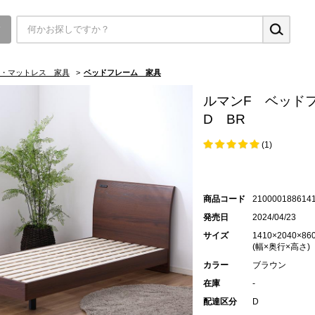
▼
・マットレス 家具
>
ベッドフレーム 家具
ルマンF ベッド
D BR
(1)
商品コード
210000188614
発売日
2024/04/23
サイズ
1410×2040×86
(幅×奥行×高さ)
カラー
ブラウン
在庫
-
配達区分
D