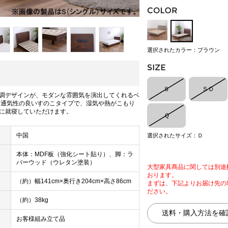
選択されたカラー：ブラウン
Ｓ
ＳＤ
調デザインが、モダンな雰囲気を演出してくれるベ
 通気性の良いすのこタイプで、湿気や熱がこもり
に就寝していただけます。
Ｑ
中国
選択されたサイズ：Ｄ
本体：MDF板（強化シート貼り）、脚：ラ
バーウッド（ウレタン塗装）
大型家具商品に関しては別途
おります。
（約）幅141cm×奥行き204cm×高さ86cm
まずは、下記よりお届け先の
ださい。
（約）38kg
お客様組み立て品