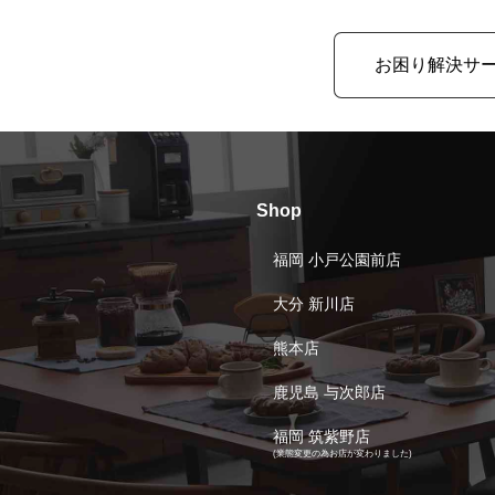
お困り解決サ
Shop
福岡 小戸公園前店
大分 新川店
熊本店
鹿児島 与次郎店
福岡 筑紫野店
(業態変更の為お店が変わりました)