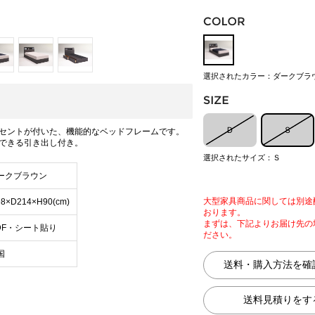
選択されたカラー：ダークブラ
Ｄ
Ｓ
ンセントが付いた、機能的なベッドフレームです。
できる引き出し付き。
選択されたサイズ：Ｓ
ークブラウン
大型家具商品に関しては別途
8×D214×H90(cm)
おります。
まずは、下記よりお届け先の
DF・シート貼り
ださい。
国