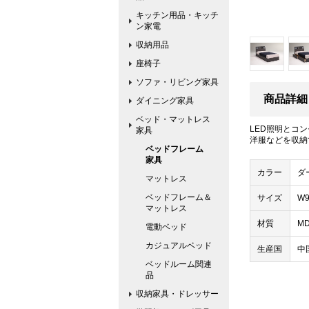
キッチン用品・キッチ
ン家電
収納用品
座椅子
ソファ・リビング家具
商品詳細
ダイニング家具
ベッド・マットレス
LED照明とコ
家具
洋服などを収納
ベッドフレーム
家具
カラー
ダ
マットレス
ベッドフレーム＆
サイズ
W9
マットレス
材質
M
電動ベッド
カジュアルベッド
生産国
中
ベッドルーム関連
品
収納家具・ドレッサー