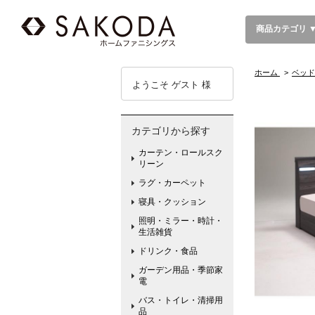
商品カテゴリ 
ホーム
>
ベッド
ようこそ ゲスト 様
カテゴリから探す
カーテン・ロールスク
リーン
ラグ・カーペット
寝具・クッション
照明・ミラー・時計・
生活雑貨
ドリンク・食品
ガーデン用品・季節家
電
バス・トイレ・清掃用
品