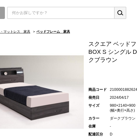
▼
・マットレス 家具
>
ベッドフレーム 家具
スクエア ベッド
BOX S シングル 
クブラウン
商品コード
210000188262
発売日
2024/04/17
サイズ
980×2140×900
(幅×奥行×高さ)
カラー
ダークブラウン
在庫
-
配達区分
D