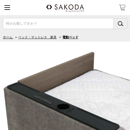
何かお探しですか？
ホーム
>
ベッド・マットレス 家具
>
電動ベッド