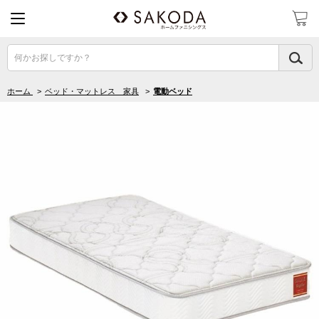
何かお探しですか？
ホーム
>
ベッド・マットレス 家具
>
電動ベッド