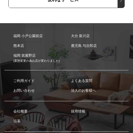
福岡 小戸公園前店
大分 新川店
熊本店
鹿児島 与次郎店
福岡 筑紫野店
(業態変更の為お店が変わりました)
ご利用ガイド
よくある質問
お問い合わせ
法人のお客様へ
会社概要
採用情報
沿革