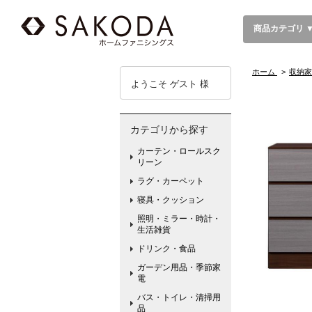
商品カテゴリ 
ホーム
>
収納家
ようこそ ゲスト 様
カテゴリから探す
カーテン・ロールスク
リーン
ラグ・カーペット
寝具・クッション
照明・ミラー・時計・
生活雑貨
ドリンク・食品
ガーデン用品・季節家
電
バス・トイレ・清掃用
品