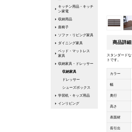
キッチン用品・キッチ
ン家電
収納用品
座椅子
ソファ・リビング家具
商品詳細
ダイニング家具
ベッド・マットレス
スタンダードな
家具
トです。
収納家具・ドレッサー
収納家具
カラー
ドレッサー
幅
シューズボックス
学習机・キッズ用品
奥行
インリビング
高さ
表面材
長引出