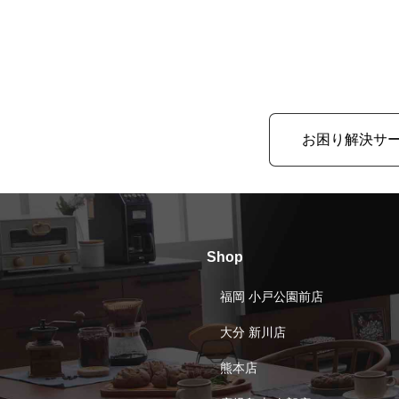
お困り解決サ
Shop
福岡 小戸公園前店
大分 新川店
熊本店