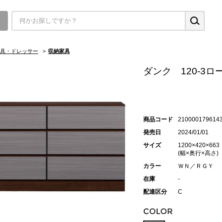
▼
具・ドレッサー
>
収納家具
ダンク 120-3
商品コード
210000179614
発売日
2024/01/01
サイズ
1200×420×663
(幅×奥行×高さ)
カラー
ＷＮ／ＲＧＹ
在庫
-
配達区分
C