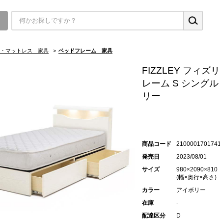
▼
・マットレス 家具
>
ベッドフレーム 家具
FIZZLEY フィズ
レーム S シングル 
リー
商品コード
210000170174
発売日
2023/08/01
サイズ
980×2090×810
(幅×奥行×高さ)
カラー
アイボリー
在庫
-
配達区分
D