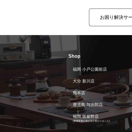
お困り解決サ
Shop
福岡 小戸公園前店
大分 新川店
熊本店
鹿児島 与次郎店
福岡 筑紫野店
(業態変更の為お店が変わりました)