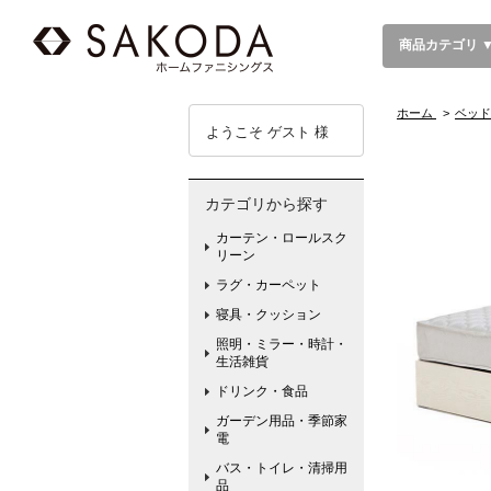
商品カテゴリ 
ホーム
>
ベッド
ようこそ ゲスト 様
カテゴリから探す
カーテン・ロールスク
リーン
ラグ・カーペット
寝具・クッション
照明・ミラー・時計・
生活雑貨
ドリンク・食品
ガーデン用品・季節家
電
バス・トイレ・清掃用
品