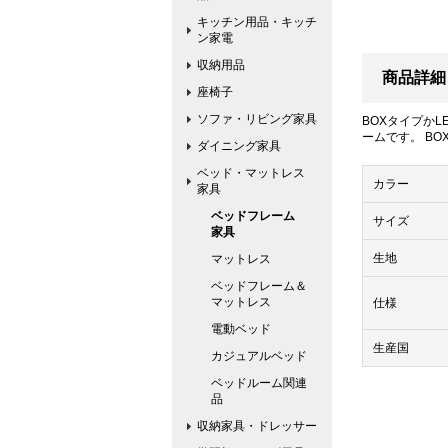
キッチン用品・キッチ
ン家電
収納用品
商品詳細
座椅子
ソファ・リビング家具
BOXタイプか
ームです。 B
ダイニング家具
ベッド・マットレス
カラー
家具
ベッドフレーム
サイズ
家具
生地
マットレス
ベッドフレーム＆
マットレス
仕様
電動ベッド
生産国
カジュアルベッド
ベッドルーム関連
品
収納家具・ドレッサー