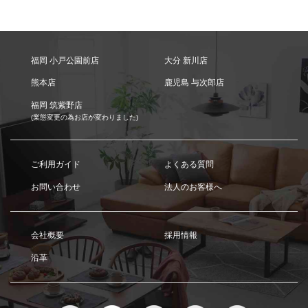
福岡 小戸公園前店
大分 新川店
熊本店
鹿児島 与次郎店
福岡 筑紫野店
(業態変更の為お店が変わりました)
ご利用ガイド
よくある質問
お問い合わせ
法人のお客様へ
会社概要
採用情報
沿革