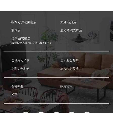
福岡 小戸公園前店
大分 新川店
熊本店
鹿児島 与次郎店
福岡 筑紫野店
(業態変更の為お店が変わりました)
ご利用ガイド
よくある質問
お問い合わせ
法人のお客様へ
会社概要
採用情報
沿革