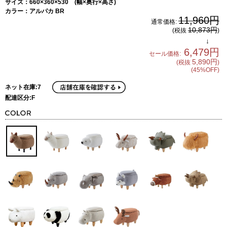
サイズ：660×360×530 (幅×奥行×高さ)
カラー：アルパカ BR
11,960円
通常価格:
10,873円
(税抜
)
↓
6,479円
セール価格:
5,890円
(税抜
)
(45%OFF)
ネット在庫:7
配達区分:F