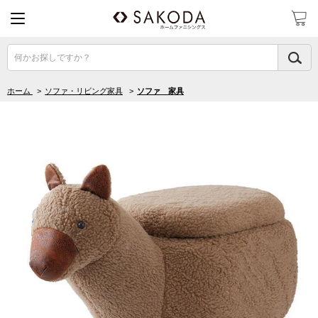
何かお探しですか？
ホーム
>
ソファ・リビング家具
>
ソファ 家具