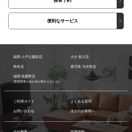
接客予約
便利なサービス
福岡 小戸公園前店
大分 新川店
熊本店
鹿児島 与次郎店
福岡 筑紫野店
(業態変更の為お店が変わりました)
ご利用ガイド
よくある質問
お問い合わせ
法人のお客様へ
会社概要
採用情報