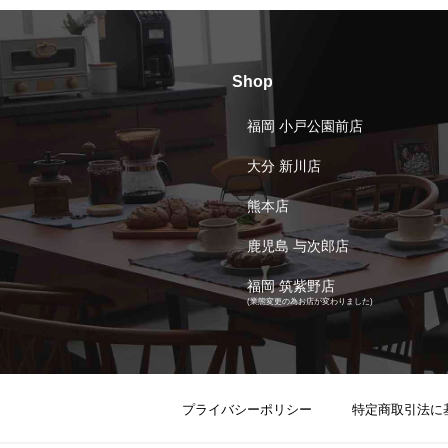
Shop
福岡 小戸公園前店
大分 新川店
熊本店
鹿児島 与次郎店
福岡 筑紫野店
(業態変更の為お店が変わりました)
プライバシーポリシー
特定商取引法に