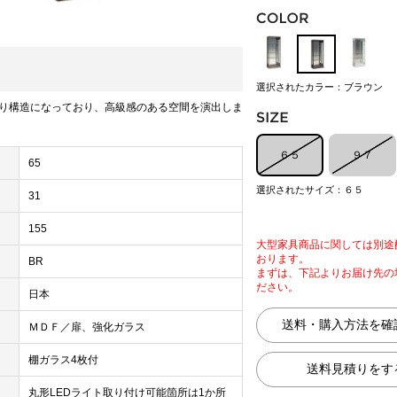
選択されたカラー：ブラウン
り構造になっており、高級感のある空間を演出しま
６５
９７
65
選択されたサイズ：６５
31
155
大型家具商品に関しては別途
おります。
BR
まずは、下記よりお届け先の
ださい。
日本
ＭＤＦ／扉、強化ガラス
棚ガラス4枚付
丸形LEDライト取り付け可能箇所は1か所