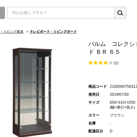
▼
・リビング家具
>
テレビボード・リビングボード
バルム コレクシ
ド ＢＲ ６５
(1)
商品コード
210000075031
発売日
2019/07/30
サイズ
650×310×1550
(幅×奥行×高さ)
カラー
ブラウン
在庫
-
配達区分
D