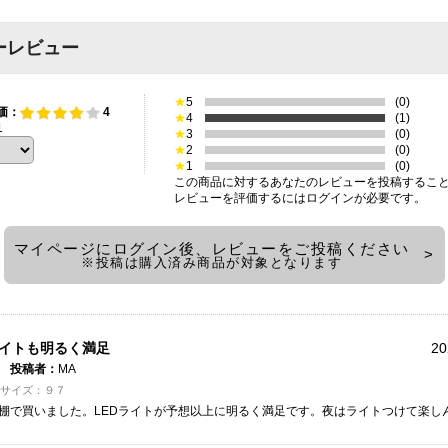
ーレビュー
★
5
(0)
価：
4
★
4
(1)
1
★
3
(0)
★
2
(0)
★
1
(0)
この商品に対するあなたのレビューを投稿するこ
レビューを評価するには
ログイン
が必要です。
マイページにログイン後、レビューをご投稿ください
※投稿は購入済み商品が対象となります
イトも明るく満足
20
投稿者：
MA
 サイズ：９７
棚で買いました。LEDライトが予想以上に明るく満足です。夜はライトつけて楽し