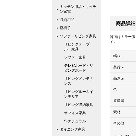
キッチン用品・キッチ
ン家電
収納用品
商品詳細
座椅子
ソファ・リビング家具
背面はミラー張
す。
リビングテーブ
ル 家具
幅㎝
ソファ 家具
テレビボード・リ
奥行㎝
ビングボード
高さ㎝
リビングメンテナ
ンス
色
リビングルームイ
ンテリア
原産国
リビング収納家具
素材
オフィス家具
S-ナチュラル
その他
ダイニング家具