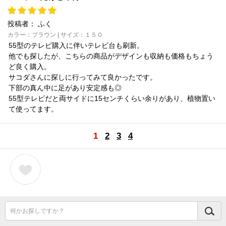
投稿者：
ふく
カラー：ブラウン | サイズ：１５０
55型のテレビ購入に伴いテレビ台も刷新。
他でも探したが、こちらの商品がデザインも収納も価格もちょう
ど良く購入。
サコダさんに探しに行ってみて良かったです。
下部の真ん中に足があり安定感も◎
55型テレビだと両サイドに15センチくらい余りがあり、植物置い
て使ってます。
1
2
3
4
何かお探しですか？