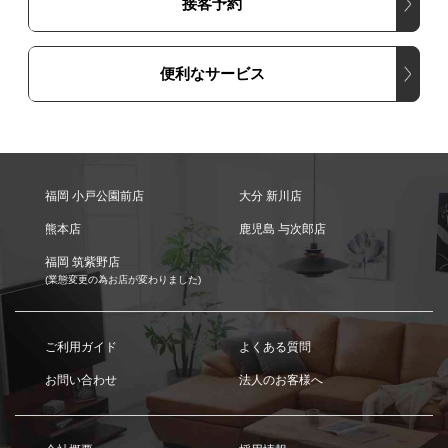
接客予約
便利なサービス
福岡 小戸公園前店
大分 新川店
熊本店
鹿児島 与次郎店
福岡 筑紫野店
(業態変更の為お店が変わりました)
ご利用ガイド
よくある質問
お問い合わせ
法人のお客様へ