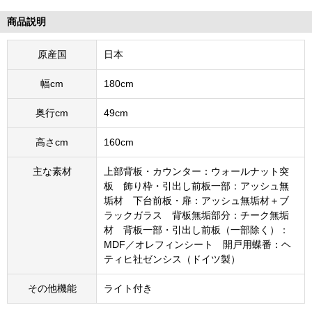
商品説明
原産国
日本
幅cm
180cm
奥行cm
49cm
高さcm
160cm
主な素材
上部背板・カウンター：ウォールナット突
板 飾り枠・引出し前板一部：アッシュ無
垢材 下台前板・扉：アッシュ無垢材＋ブ
ラックガラス 背板無垢部分：チーク無垢
材 背板一部・引出し前板（一部除く）：
MDF／オレフィンシート 開戸用蝶番：ヘ
ティヒ社ゼンシス（ドイツ製）
その他機能
ライト付き