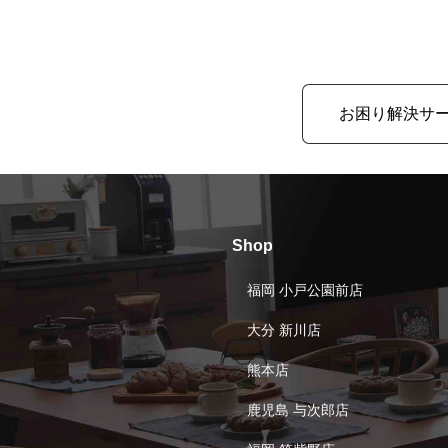
お困り解決サ
Shop
福岡 小戸公園前店
大分 新川店
熊本店
鹿児島 与次郎店