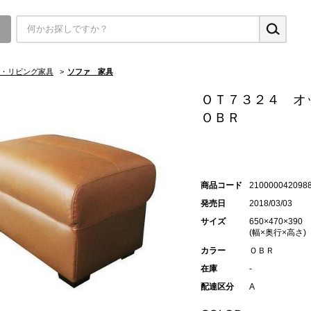
▼
・リビング家具
>
ソファ 家具
ＯＴ７３２４ オ
ＯＢＲ
商品コード
210000042098
発売日
2018/03/03
サイズ
650×470×390
(幅×奥行×高さ)
カラー
ＯＢＲ
在庫
-
配達区分
A