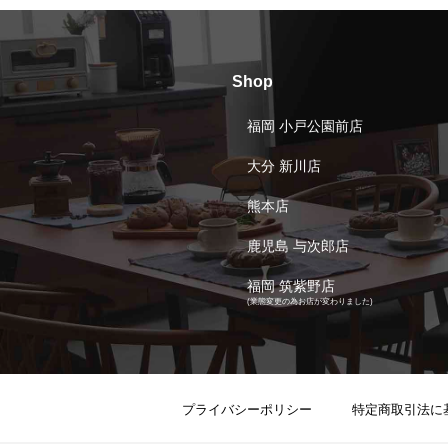
Shop
福岡 小戸公園前店
大分 新川店
熊本店
鹿児島 与次郎店
福岡 筑紫野店
(業態変更の為お店が変わりました)
プライバシーポリシー
特定商取引法に