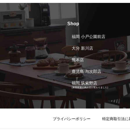
Shop
福岡 小戸公園前店
大分 新川店
熊本店
鹿児島 与次郎店
福岡 筑紫野店
(業態変更の為お店が変わりました)
プライバシーポリシー
特定商取引法に