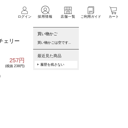
ログイン
採用情報
店舗一覧
ご利用ガイド
カート
買い物かご
チェリー
買い物かごは空です...
最近見た商品
257円
履歴を残さない
(税抜 238円)
8