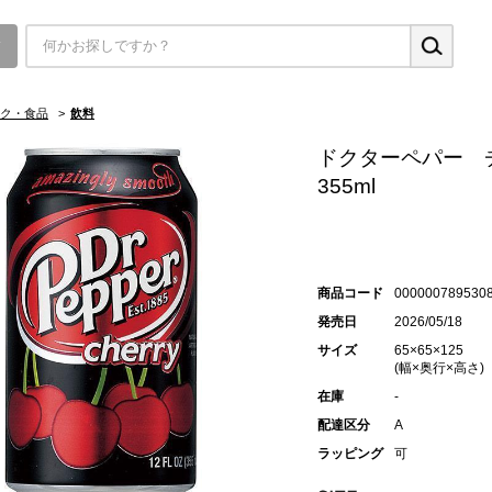
▼
ク・食品
>
飲料
ドクターペパー 
355ml
商品コード
000000789530
発売日
2026/05/18
サイズ
65×65×125
(幅×奥行×高さ)
在庫
-
配達区分
A
ラッピング
可