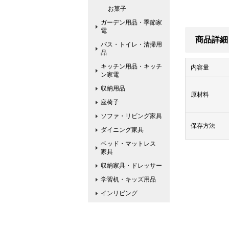
お菓子
ガーデン用品・季節家
電
商品詳細
バス・トイレ・清掃用
品
キッチン用品・キッチ
内容量
ン家電
収納用品
原材料
座椅子
ソファ・リビング家具
保存方法
ダイニング家具
ベッド・マットレス
家具
収納家具・ドレッサー
学習机・キッズ用品
インリビング