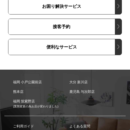
お困り解決サービス
接客予約
便利なサービス
福岡 小戸公園前店
大分 新川店
熊本店
鹿児島 与次郎店
福岡 筑紫野店
(業態変更の為お店が変わりました)
ご利用ガイド
よくある質問