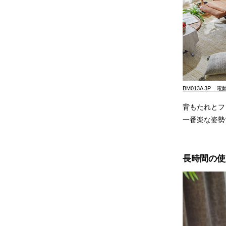
BM013A 3P 
背もたれとフ
一番楽な姿勢
長時間の使