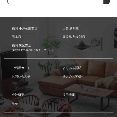
福岡 小戸公園前店
大分 新川店
熊本店
鹿児島 与次郎店
福岡 筑紫野店
(業態変更の為お店が変わりました)
ご利用ガイド
よくある質問
お問い合わせ
法人のお客様へ
会社概要
採用情報
沿革