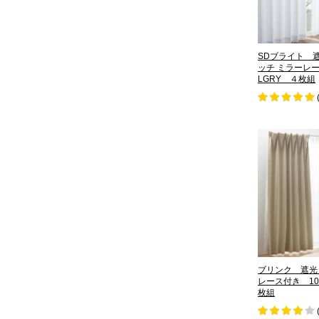
SDブライト 遮
ッチ ミラーレー
LGRY ４枚組
ブリンク 遮光
レース付き 10
枚組