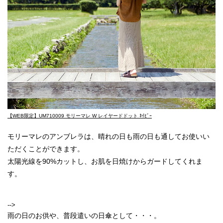
【WEB限定】UM710009 モリーマレ W レイヤードドット ﾈｲﾋﾞｰ
モリーマレのアンブレラは、晴れの日も雨の日も通してお使いい
ただくことができます。
太陽光線を90%カットし、お肌を日焼けからガードしてくれま
す。
-->
雨の日のお供や、普段遣いの日傘として・・・。