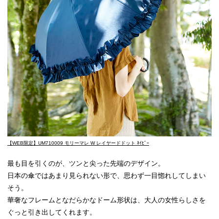
【WEB限定】UM710009 モリーマレ W レイヤードドット ﾈｲﾋﾞｰ
最も目を引くのが、ツンと尖った先端のデザイン。
日本の傘ではあまり見られない形で、思わず一目惚れしてしまい
そう。
華奢なフレームとなだらかなドーム形状は、大人の女性らしさを
ぐっと引き出してくれます。