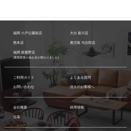
福岡 小戸公園前店
大分 新川店
熊本店
鹿児島 与次郎店
福岡 筑紫野店
(業態変更の為お店が変わりました)
ご利用ガイド
よくある質問
お問い合わせ
法人のお客様へ
会社概要
採用情報
沿革