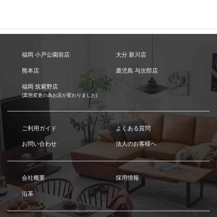
福岡 小戸公園前店
大分 新川店
熊本店
鹿児島 与次郎店
福岡 筑紫野店
(業態変更の為お店が変わりました)
ご利用ガイド
よくある質問
お問い合わせ
法人のお客様へ
会社概要
採用情報
沿革