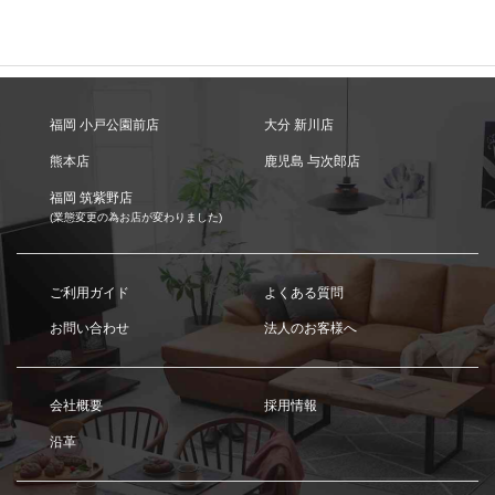
福岡 小戸公園前店
大分 新川店
熊本店
鹿児島 与次郎店
福岡 筑紫野店
(業態変更の為お店が変わりました)
ご利用ガイド
よくある質問
お問い合わせ
法人のお客様へ
会社概要
採用情報
沿革