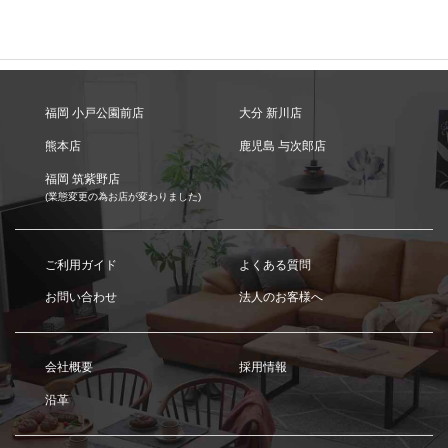
福岡 小戸公園前店
大分 新川店
熊本店
鹿児島 与次郎店
福岡 筑紫野店
(業態変更の為お店が変わりました)
ご利用ガイド
よくある質問
お問い合わせ
法人のお客様へ
会社概要
採用情報
沿革