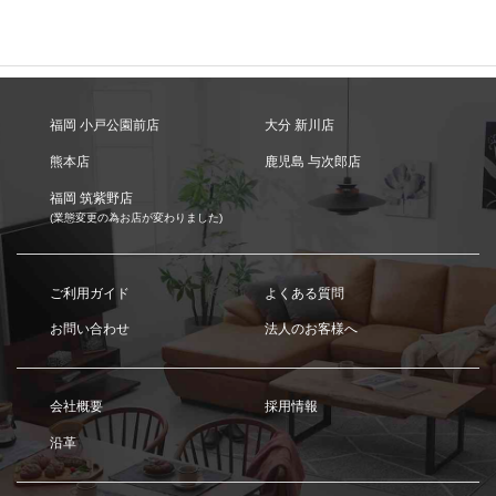
福岡 小戸公園前店
大分 新川店
熊本店
鹿児島 与次郎店
福岡 筑紫野店
(業態変更の為お店が変わりました)
ご利用ガイド
よくある質問
お問い合わせ
法人のお客様へ
会社概要
採用情報
沿革