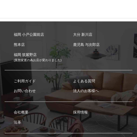
福岡 小戸公園前店
大分 新川店
熊本店
鹿児島 与次郎店
福岡 筑紫野店
(業態変更の為お店が変わりました)
ご利用ガイド
よくある質問
お問い合わせ
法人のお客様へ
会社概要
採用情報
沿革