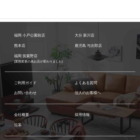
福岡 小戸公園前店
大分 新川店
熊本店
鹿児島 与次郎店
福岡 筑紫野店
(業態変更の為お店が変わりました)
ご利用ガイド
よくある質問
お問い合わせ
法人のお客様へ
会社概要
採用情報
沿革