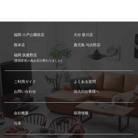
福岡 小戸公園前店
大分 新川店
熊本店
鹿児島 与次郎店
福岡 筑紫野店
(業態変更の為お店が変わりました)
ご利用ガイド
よくある質問
お問い合わせ
法人のお客様へ
会社概要
採用情報
沿革