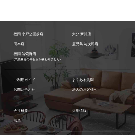
福岡 小戸公園前店
大分 新川店
熊本店
鹿児島 与次郎店
福岡 筑紫野店
(業態変更の為お店が変わりました)
ご利用ガイド
よくある質問
お問い合わせ
法人のお客様へ
会社概要
採用情報
沿革