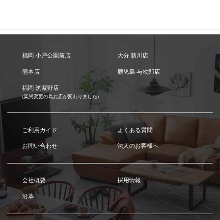
福岡 小戸公園前店
大分 新川店
熊本店
鹿児島 与次郎店
福岡 筑紫野店
(業態変更の為お店が変わりました)
ご利用ガイド
よくある質問
お問い合わせ
法人のお客様へ
会社概要
採用情報
沿革