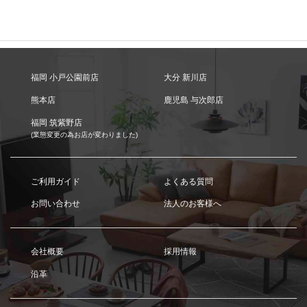
福岡 小戸公園前店
大分 新川店
熊本店
鹿児島 与次郎店
福岡 筑紫野店
(業態変更の為お店が変わりました)
ご利用ガイド
よくある質問
お問い合わせ
法人のお客様へ
会社概要
採用情報
沿革