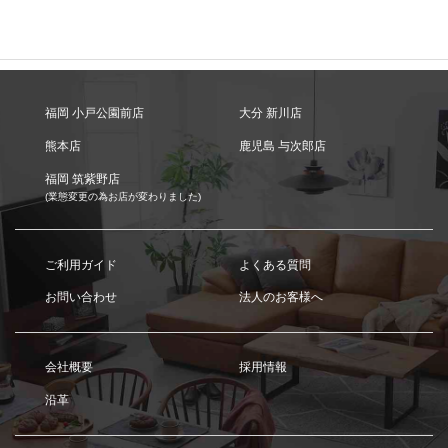
福岡 小戸公園前店
大分 新川店
熊本店
鹿児島 与次郎店
福岡 筑紫野店
(業態変更の為お店が変わりました)
ご利用ガイド
よくある質問
お問い合わせ
法人のお客様へ
会社概要
採用情報
沿革