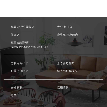
福岡 小戸公園前店
大分 新川店
熊本店
鹿児島 与次郎店
福岡 筑紫野店
(業態変更の為お店が変わりました)
ご利用ガイド
よくある質問
お問い合わせ
法人のお客様へ
会社概要
採用情報
沿革