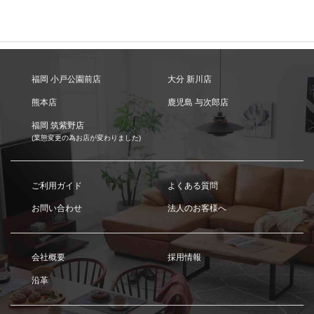
福岡 小戸公園前店
大分 新川店
熊本店
鹿児島 与次郎店
福岡 筑紫野店
(業態変更の為お店が変わりました)
ご利用ガイド
よくある質問
お問い合わせ
法人のお客様へ
会社概要
採用情報
沿革