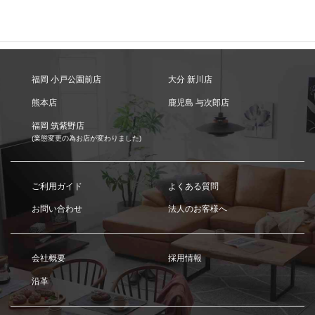
福岡 小戸公園前店
大分 新川店
熊本店
鹿児島 与次郎店
福岡 筑紫野店
(業態変更の為お店が変わりました)
ご利用ガイド
よくある質問
お問い合わせ
法人のお客様へ
会社概要
採用情報
沿革